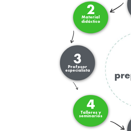
2
Material
didáctico
3
Profesor
especialista
pre
4
Talleres y
seminarios