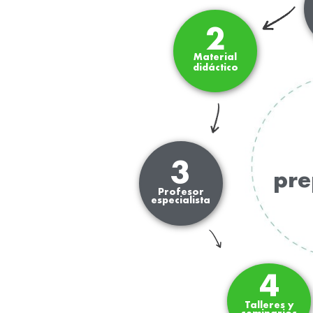
2
Material
didáctico
3
pre
Profesor
especialista
4
Talleres y