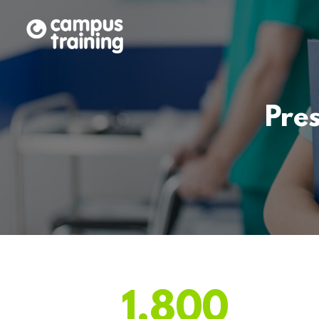
Pre
1.800