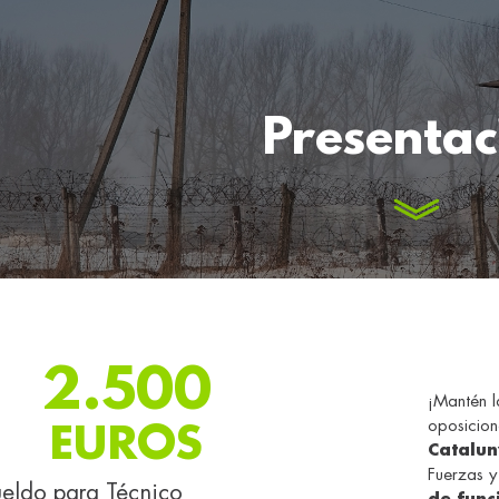
Presentac
2.500
¡Mantén l
oposicio
EUROS
Catalu
Fuerzas 
ueldo para Técnico