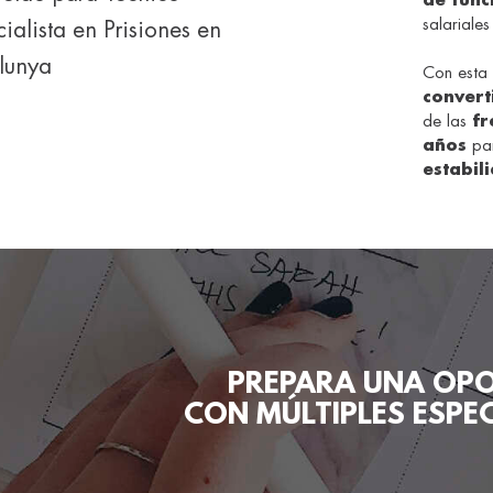
de func
salariales
ialista en Prisiones en
lunya
Con esta 
convert
de las
fr
años
pa
estabil
PREPARA UNA OPO
CON MÚLTIPLES ESPE