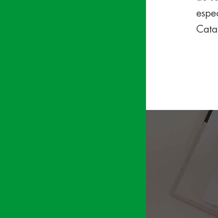
espec
Cata