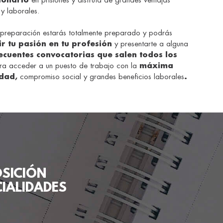
ionario
en prisiones y disfruta de grandes ventajas
 y laborales.
preparación estarás totalmente preparado y podrás
ir tu pasión en tu profesión
y presentarte a alguna
ecuentes
convocatorias que salen todos los
ra acceder a un puesto de trabajo con la
máxima
idad,
compromiso social y grandes beneficios laborales
.
SICIÓN
CIALIDADES