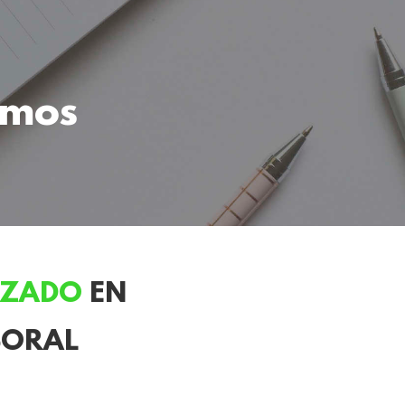
omos
IZADO
EN
BORAL