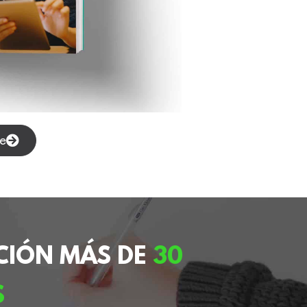
ne
CIÓN MÁS DE
30
S