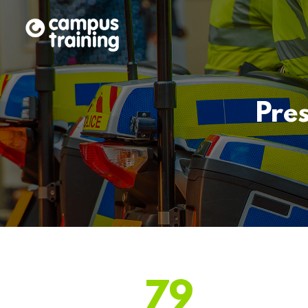
Pre
79