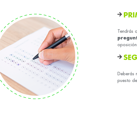
PRI
Tendrás q
pregunt
oposición
SEG
Deberás r
puesto de