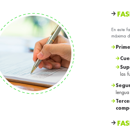
FAS
En este f
máxima de
Prime
Cue
Sup
las 
Segu
lengua 
Terc
comp
FAS