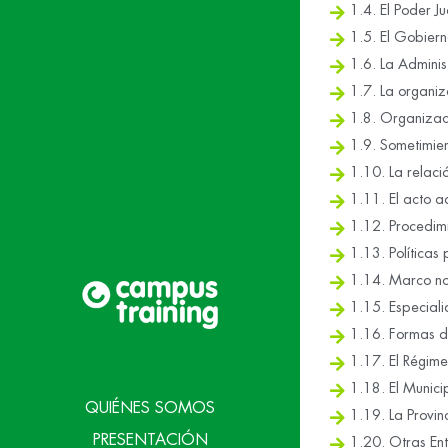
1.4. El Poder Ju
1.5. El Gobiern
1.6. La Adminis
1.7. La organiza
1.8. Organizac
1.9. Sometimien
1.10. La relació
1.11. El acto a
1.12. Procedimi
1.13. Políticas
1.14. Marco no
1.15. Especiali
1.16. Formas de
1.17. El Régime
1.18. El Munici
QUIÉNES SOMOS
1.19. La Provin
PRESENTACIÓN
1.20. Otras Ent