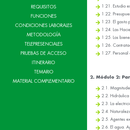
1.21. Estudio es
REQUISITOS
1.22. Presupues
FUNCIONES
1.23. El gasto p
CONDICIONES LABORALES
1.24. Las Haci
METODOLOGÍA
1.25. Los biene
TELEPRESENCIALES
1.26. Contratac
1.27. Personal 
PRUEBAS DE ACCESO
ITINERARIO
TEMARIO
2. Módulo 2: Par
MATERIAL COMPLEMENTARIO
2.1. Magnitudes
2.2. Hidráulica
2.3. La electric
2.4. Naturaleza
2.5. Agentes ex
2.6. El agua. Ag