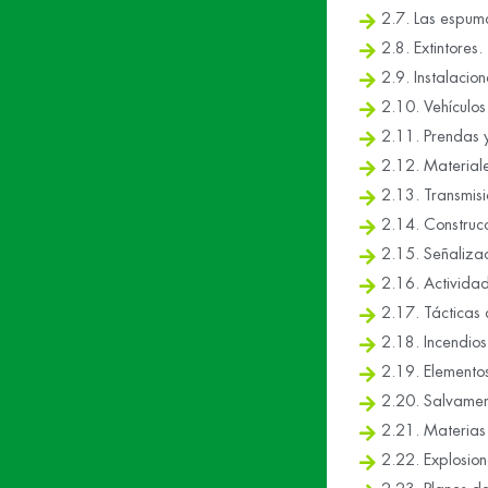
2.7. Las espuma
2.8. Extintores.
2.9. Instalacione
2.10. Vehículos
2.11. Prendas 
2.12. Material
2.13. Transmisi
2.14. Construcc
2.15. Señalizac
2.16. Actividad
2.17. Tácticas
2.18. Incendios
2.19. Elementos
2.20. Salvamen
2.21. Materias 
2.22. Explosion