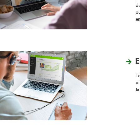
de
pu
en
E
T
a 
tu