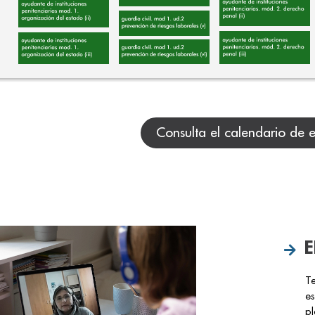
Consulta el calendario de 
E
Te
es
pl