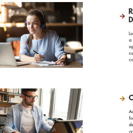
R
D
Lo
a 
op
cu
c
C
Ad
fo
di
¡