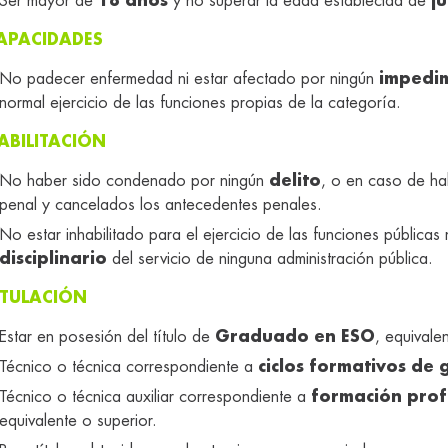
Ser mayor de
18 años
y no superar la edad establecida de
ju
APACIDADES
No padecer enfermedad ni estar afectado por ningún
impedim
normal ejercicio de las funciones propias de la categoría.
ABILITACIÓN
No haber sido condenado por ningún
delito
, o en caso de hab
penal y cancelados los antecedentes penales.
No estar inhabilitado para el ejercicio de las funciones pública
disciplinario
del servicio de ninguna administración pública.
ITULACIÓN
Estar en posesión del título de
Graduado en ESO
, equivale
Técnico o técnica correspondiente a
ciclos formativos de
Técnico o técnica auxiliar correspondiente a
formación prof
equivalente o superior.