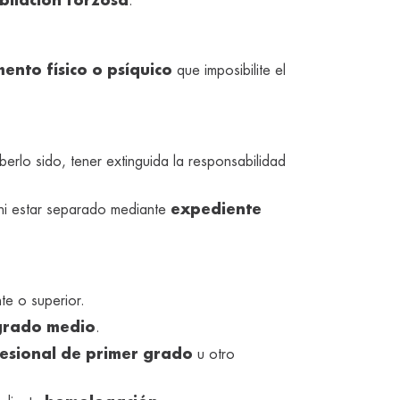
bilación forzosa
.
ento físico o psíquico
que imposibilite el
erlo sido, tener extinguida la responsabilidad
s ni estar separado mediante
expediente
nte o superior.
 grado medio
.
esional de primer grado
u otro