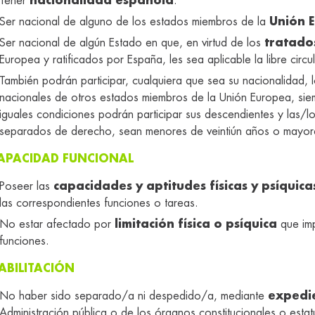
Tener
nacionalidad española
.
Ser nacional de alguno de los estados miembros de la
Unión 
Ser nacional de algún Estado en que, en virtud de los
tratado
Europea y ratificados por España, les sea aplicable la libre circ
También podrán participar, cualquiera que sea su nacionalidad, 
nacionales de otros estados miembros de la Unión Europea, si
iguales condiciones podrán participar sus descendientes y las/
separados de derecho, sean menores de veintiún años o mayor
APACIDAD FUNCIONAL
Poseer las
capacidades y aptitudes físicas y psíquica
las correspondientes funciones o tareas.
No estar afectado por
limitación física o psíquica
que imp
funciones.
ABILITACIÓN
No haber sido separado/a ni despedido/a, mediante
expedie
Administración pública o de los órganos constitucionales o est