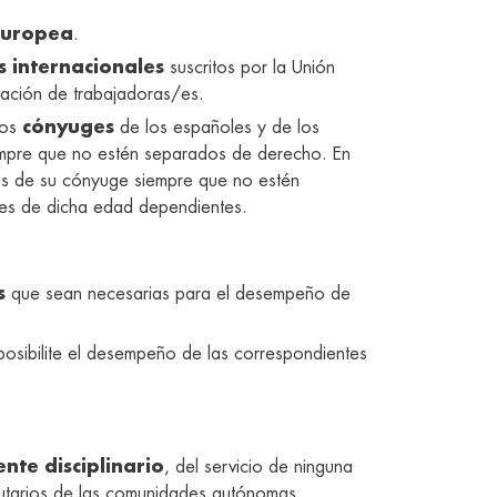
Europea
.
s internacionales
suscritos por la Unión
ulación de trabajadoras/es.
los
cónyuges
de los españoles y de los
empre que no estén separados de derecho. En
los de su cónyuge siempre que no estén
es de dicha edad dependientes.
s
que sean necesarias para el desempeño de
osibilite el desempeño de las correspondientes
nte disciplinario
, del servicio de ninguna
atutarios de las comunidades autónomas.