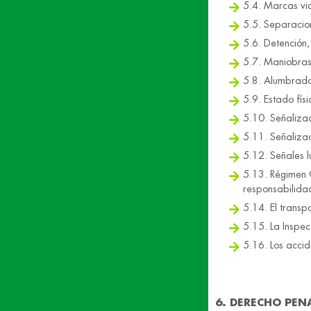
5.4. Marcas via
5.5. Separacion
5.6. Detención,
5.7. Maniobras
5.8. Alumbrado
5.9. Estado físi
5.10. Señalizac
5.11. Señalizac
5.12. Señales l
5.13. Régimen 
responsabilida
5.14. El transpo
5.15. La Inspec
5.16. Los accid
6. DERECHO PEN