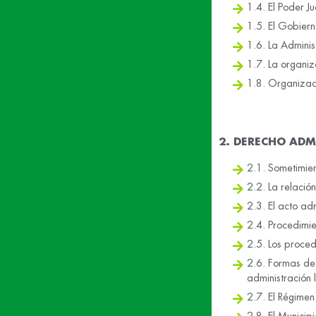
1.4. El Poder Ju
1.5. El Gobiern
1.6. La Adminis
1.7. La organiza
1.8. Organizac
2. DERECHO ADM
2.1. Sometimien
2.2. La relación
2.3. El acto ad
2.4. Procedimie
2.5. Los proced
2.6. Formas de 
administración 
2.7. El Régimen