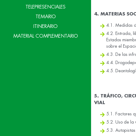
TELEPRESENCIALES
4. MATERIAS SOC
TEMARIO
4.1. Medidas de
ITINERARIO
4.2. Entrada, l
MATERIAL COMPLEMENTARIO
Estados miembr
sobre el Espac
4.3. De las inf
4.4. Drogodep
4.5. Deontologí
5. TRÁFICO, CI
VIAL
5.1. Factores q
5.2. Uso de la 
5.3. Autopistas