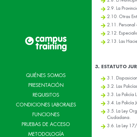
2.8. El Municipi
2.9. La Provinci
2.10. Otras Ent
2.11. Personal 
2.12. Especiali
2.13. Las Haci
3. ESTATUTO JUR
QUIÉNES SOMOS
3.1. Disposicio
PRESENTACIÓN
3.2. Las Polic
3.3. La Policía 
REQUISITOS
3.4. La Policía J
CONDICIONES LABORALES
3.5. La Ley Or
FUNCIONES
Ciudadana.
PRUEBAS DE ACCESO
3.6. La Ley 17/
METODOLOGÍA