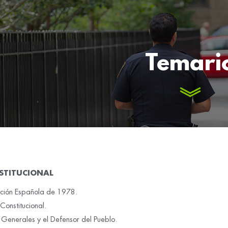
Temari
STITUCIONAL
tución Española de 1978.
 Constitucional.
 Generales y el Defensor del Pueblo.