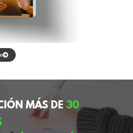
ne
CIÓN MÁS DE
30
S