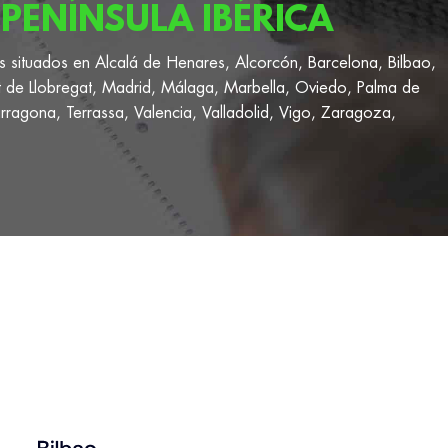
PENÍNSULA IBÉRICA
s situados en Alcalá de Henares, Alcorcón, Barcelona, Bilbao,
t de Llobregat, Madrid, Málaga, Marbella, Oviedo, Palma de
rragona, Terrassa, Valencia, Valladolid, Vigo, Zaragoza,