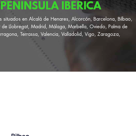
PENÍNSULA IBÉRICA
s situados en Alcalá de Henares, Alcorcón, Barcelona, Bilbao,
t de Llobregat, Madrid, Málaga, Marbella, Oviedo, Palma de
rragona, Terrassa, Valencia, Valladolid, Vigo, Zaragoza,