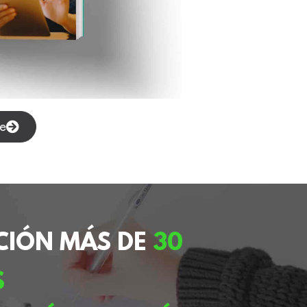
ne
CIÓN MÁS DE
30
S