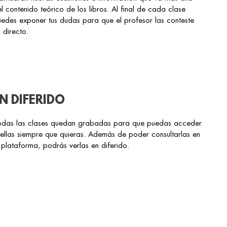
l contenido teórico de los libros. Al final de cada clase
edes exponer tus dudas para que el profesor las conteste
 directo.
N DIFERIDO
odas las clases quedan grabadas para que puedas acceder
ellas siempre que quieras. Además de poder consultarlas en
 plataforma, podrás verlas en diferido.