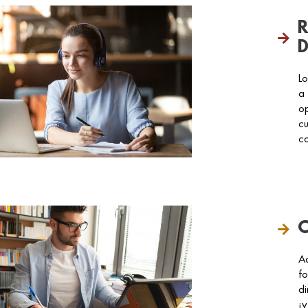
R
D
Lo
a 
op
cu
c
C
Ad
fo
di
¡