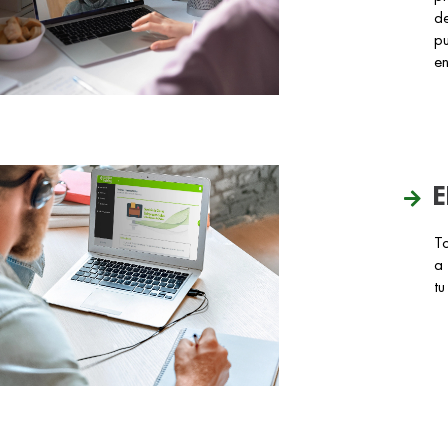
de
pu
en
E
T
a 
tu